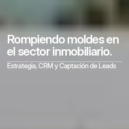
Rompiendo moldes en 
el sector inmobiliario.
Estrategia, CRM y Captación de Leads